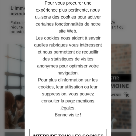
Pour vous procurer une
L’immobilier neuf, un choix gagnant pour les
expérience plus pertinente, nous
investisseurs !
utilisons des cookies pour activer
Faites fructifier votre patrimoine avec l’immobilier neuf ! TVA
certaines fonctionnalités de notre
réduite, crédit d’impôt, revenus stables… Trouvez le dispositif qui
site Web.
boostera votre rentabilité.
Les cookies nous aident à savoir
quelles rubriques vous intéressent
et nous permettent de recueillir
des statistiques de visites
anonymes pour optimiser votre
navigation.
Pour plus d’information sur les
cookies, leur utilisation ou leur
suppression, vous pouvez
consulter la page
mentions
légales
.
Bonne visite !