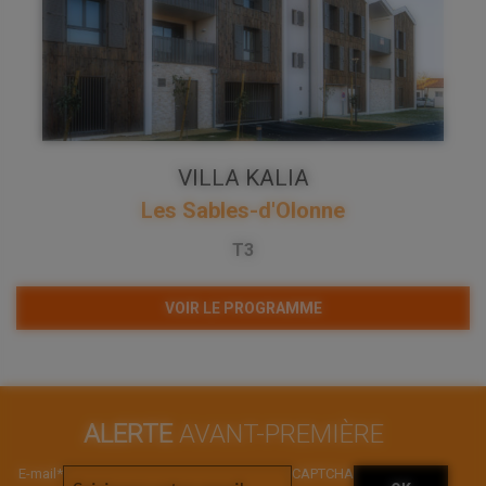
VILLA KALIA
Les Sables-d'Olonne
T3
VOIR LE PROGRAMME
ALERTE
AVANT-PREMIÈRE
E-mail
*
CAPTCHA