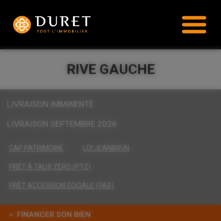
RIVE GAUCHE
LIVRAISON IMMINENTE
LIVRAISON SEPTEMBRE 2026
CAP PATRIMOINE
LOI JEANBRUN
PRÊT À TAUX ZÉRO (PTZ)
PRÊT ACCESSION SOCIALE (PAS)
> FINANCER SON BIEN