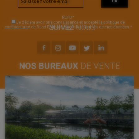
RGPD
*
Je déclare avoir pris connaissance et accepté la
politique de
SUIVEZ
-NOUS
confidentialité
de Duret Promoteur pour le traitement de mes données.
*
NOS BUREAUX
DE VENTE